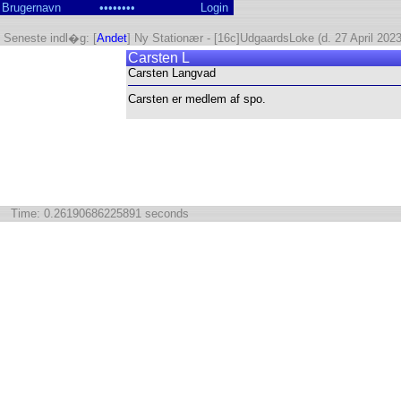
Seneste indl�g: [
Andet
] Ny Stationær - [16c]UdgaardsLoke (d. 27 April 2023
Carsten L
Carsten Langvad
Carsten er medlem af spo.
Time: 0.26190686225891 seconds