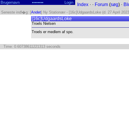
Index
· ·
Forum
(
søg
) ·
Bl
Seneste indl�g: [
Andet
] Ny Stationær - [16c]UdgaardsLoke (d. 27 April 2023
[16c]UdgaardsLoke
Troels Nielsen
Troels er medlem af spo.
Time: 0.60738611221313 seconds