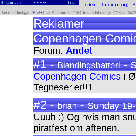
Index
· ·
Forum
(
søg
) ·
B
Seneste indl�g: [
Andet
] Ny Stationær - [16c]UdgaardsLoke (d. 27 April 2023
Reklamer
Copenhagen Comi
Forum:
Andet
#1 -
-
S
Blandingsbatteri
Copenhagen Comics
i Ø
Tegneserier!!1
#2 -
-
Sunday 19-
brian
Uuuh :) Og hvis man snu
piratfest om aftenen.