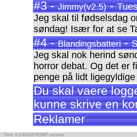
#3 -
-
Tues
Jimmy(v2.5)
Jeg skal til fødselsdag 
søndag! Især for at se T
#4 -
-
S
Blandingsbatteri
Jeg skal nok herind søn
horror debat. Og det er fi
penge på lidt ligegyldige
Du skal vaere logge
kunne skrive en k
Reklamer
Time: 0.17835187911987 seconds