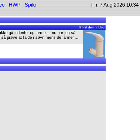
eo
·
HWP
·
Spiki
Fri, 7 Aug 2026 10:34
link til denne blog
kke gå indenfor og larme.... nu har jeg så
g så prøve at falde i søvn mens de larmer.....