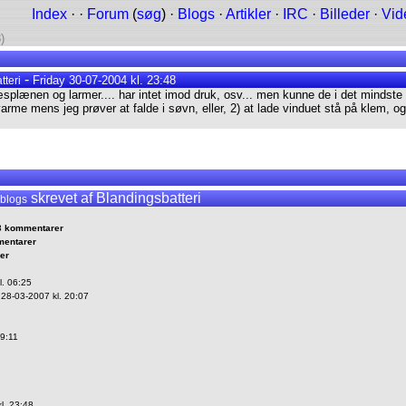
Index
· ·
Forum
(
søg
) ·
Blogs
·
Artikler
·
IRC
·
Billeder
·
Vid
)
-
Friday 30-07-2004 kl. 23:48
tteri
lænen og larmer.... har intet imod druk, osv... men kunne de i det mindste i
varme mens jeg prøver at falde i søvn, eller, 2) at lade vinduet stå på klem, o
skrevet af Blandingsbatteri
 blogs
3 kommentarer
mentarer
er
. 06:25
8-03-2007 kl. 20:07
9:11
l. 23:48