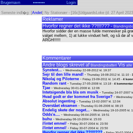
Seneste indl�g: [
Andet
] Ny Stationær - [16c]UdgaardsLoke (d. 27 April 2023
Reklamer
Hvorfor regner det ikke ??!!!!??? -
Blandingsba
Hvorfor sidder der en masse fulde mennesker på græsp
valget mellem, 1) at lukke vinduet helt, og så dø af 
ARGH!!!!!!
Kommentarer
Andre blogs skrevet af
Vis
Blandingsbatteri
alle
Synstest...
-
Wednesday 22-08-2012 kl. 19:37
Sejr til den lille mand!
-
Thursday 16-08-2012 kl. 11:10 -
Nikolaj og Piloterne
-
Friday 23-09-2011 kl. 14:45 -
4 kom
Random rant
-
Tuesday 27-05-2008 kl. 13:18 -
4 kommentar
Tjae
-
Wednesday 30-01-2008 kl. 12:06
Intetsigende bla bla om musik
-
Tuesday 24-07-2007 kl
Hvad godt er der kommet fra Sverige?
-
Wednesday 2
Absolut ingenting
-
Tuesday 13-02-2007 kl. 12:04
Overstået eksamen
-
Thursday 01-06-2006 kl. 08:15
Endelig skete der noget...
-
Wednesday 19-10-2005 kl. 1
Odds'e....
-
Wednesday 06-04-2005 kl. 19:51
buhu
-
Wednesday 06-10-2004 kl. 15:03
//intet emne//
-
Friday 30-07-2004 kl. 23:50
//intet emne//
-
Friday 30-07-2004 kl. 23:50
Hvorfor regner det ikke ??!!!!???
-
Friday 30-07-2004 k