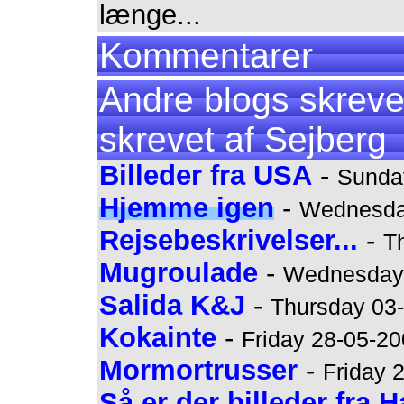
længe...
Kommentarer
Andre blogs skreve
skrevet af Sejberg
Billeder fra USA
-
Sunday
Hjemme igen
-
Wednesday
Rejsebeskrivelser...
-
T
Mugroulade
-
Wednesday 
Salida K&J
-
Thursday 03-
Kokainte
-
Friday 28-05-20
Mormortrusser
-
Friday 
Så er der billeder fra H