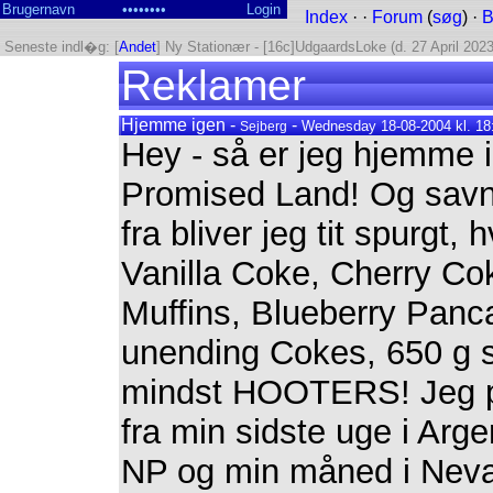
Index
· ·
Forum
(
søg
) ·
B
Seneste indl�g: [
Andet
] Ny Stationær - [16c]UdgaardsLoke (d. 27 April 2023
Reklamer
Hjemme igen -
-
Wednesday 18-08-2004 kl. 18
Sejberg
Hey - så er jeg hjemme ig
Promised Land! Og savne
fra bliver jeg tit spurgt,
Vanilla Coke, Cherry Co
Muffins, Blueberry Panc
unending Cokes, 650 g s
mindst HOOTERS! Jeg pr
fra min sidste uge i Arg
NP og min måned i Nevad