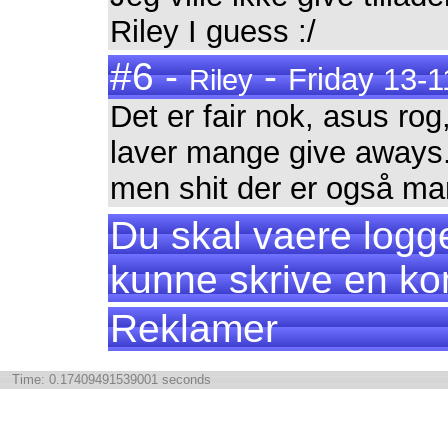
Riley I guess :/
#6 -
-
Friday 13-1
Riley
Det er fair nok, asus rog
laver mange give aways.
men shit der er også man
Du skal vaere logge
kunne skrive en k
Reklamer
Time: 0.17409491539001 seconds