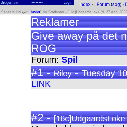
Index
· ·
Forum
(
søg
) ·
Seneste indl�g: [
Andet
] Ny Stationær - [16c]UdgaardsLoke (d. 27 April 2023
Reklamer
Give away på det ny
ROG
Forum:
Spil
#1 -
-
Tuesday 10
Riley
LINK
#2 -
[16c]UdgaardsLoke