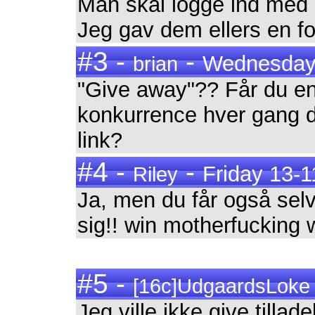
Man skal logge ind med 
Jeg gav dem ellers en fol
#3 -
-
Wednesday 
brian
"Give away"?? Får du en 
konkurrence hver gang de
link?
#4 -
-
Friday 13-1
Riley
Ja, men du får også selv 
sig!! win motherfucking w
#5 -
[16c]UdgaardsLoke
Jeg ville ikke give tillad