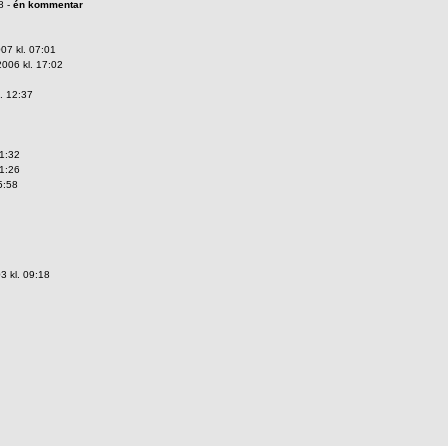
8 -
én kommentar
07 kl. 07:01
006 kl. 17:02
. 12:37
11:32
11:26
5:58
3 kl. 09:18