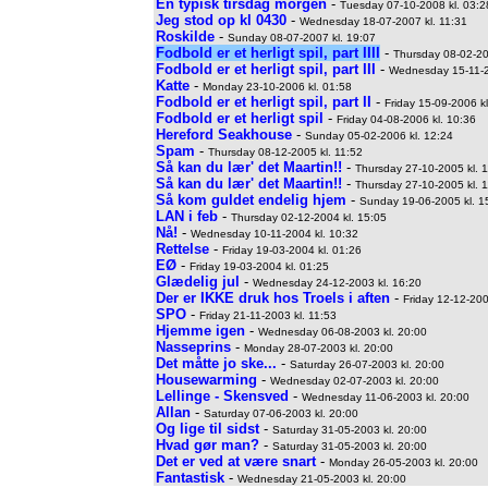
En typisk tirsdag morgen
-
Tuesday 07-10-2008 kl. 03:2
Jeg stod op kl 0430
-
Wednesday 18-07-2007 kl. 11:31
Roskilde
-
Sunday 08-07-2007 kl. 19:07
Fodbold er et herligt spil, part IIII
-
Thursday 08-02-20
Fodbold er et herligt spil, part III
-
Wednesday 15-11-2
Katte
-
Monday 23-10-2006 kl. 01:58
Fodbold er et herligt spil, part II
-
Friday 15-09-2006 kl
Fodbold er et herligt spil
-
Friday 04-08-2006 kl. 10:36
Hereford Seakhouse
-
Sunday 05-02-2006 kl. 12:24
Spam
-
Thursday 08-12-2005 kl. 11:52
Så kan du lær' det Maartin!!
-
Thursday 27-10-2005 kl. 
Så kan du lær' det Maartin!!
-
Thursday 27-10-2005 kl. 
Så kom guldet endelig hjem
-
Sunday 19-06-2005 kl. 1
LAN i feb
-
Thursday 02-12-2004 kl. 15:05
Nå!
-
Wednesday 10-11-2004 kl. 10:32
Rettelse
-
Friday 19-03-2004 kl. 01:26
EØ
-
Friday 19-03-2004 kl. 01:25
Glædelig jul
-
Wednesday 24-12-2003 kl. 16:20
Der er IKKE druk hos Troels i aften
-
Friday 12-12-200
SPO
-
Friday 21-11-2003 kl. 11:53
Hjemme igen
-
Wednesday 06-08-2003 kl. 20:00
Nasseprins
-
Monday 28-07-2003 kl. 20:00
Det måtte jo ske...
-
Saturday 26-07-2003 kl. 20:00
Housewarming
-
Wednesday 02-07-2003 kl. 20:00
Lellinge - Skensved
-
Wednesday 11-06-2003 kl. 20:00
Allan
-
Saturday 07-06-2003 kl. 20:00
Og lige til sidst
-
Saturday 31-05-2003 kl. 20:00
Hvad gør man?
-
Saturday 31-05-2003 kl. 20:00
Det er ved at være snart
-
Monday 26-05-2003 kl. 20:00
Fantastisk
-
Wednesday 21-05-2003 kl. 20:00