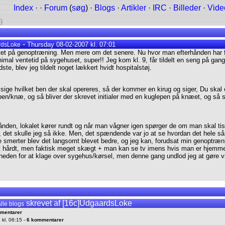
Index
· ·
Forum
(
søg
) ·
Blogs
·
Artikler
·
IRC
·
Billeder
·
Vide
)
-
Thursday 08-02-2007 kl. 07:01
rdsLoke
artet på genoptræning. Men mere om det senere. Nu hvor man efterhånden har få
mal ventetid på sygehuset, super!! Jeg kom kl. 9, får tildelt en seng på gan
e, blev jeg tildelt noget lækkert hvidt hospitalstøj.
sige hvilket ben der skal opereres, så der kommer en kirug og siger, Du skal o
ben/knæ, og så bliver der skrevet initialer med en kuglepen på knæet, og så sk
i hånden, lokalet kører rundt og når man vågner igen spørger de om man skal t
 det skulle jeg så ikke. Men, det spændende var jo at se hvordan det hele så
e smerter blev det langsomt blevet bedre, og jeg kan, forudsat min genoptræn
mt hårdt, men faktisk meget skægt + man kan se tv imens hvis man er hjemme.
heden for at klage over sygehus/kørsel, men denne gang undlod jeg at gøre v
skrevet af [16c]UdgaardsLoke
alle blogs
mentarer
kl. 06:15 -
6 kommentarer