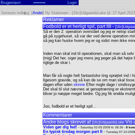
Seneste indl�g: [
Andet
] Ny Stationær - [16c]UdgaardsLoke (d. 27 April 2023
Reklamer
Fodbold er et herligt spil, part IIII -
[16c]Udgaa
Så er den 2. operation overstået og jeg er netop st
gå på sygehuset, så var der ved denne operation mini
så jeg kan huske hvem jeg er og sidst men ikke mindst
Inden man skal ind til operationen, skal man så selv 
(mig) Det her, siger jeg mens jeg peger på det højre 
rigtige de skar i.
Man får så nogle helt fantastiske ting sprøjtet ind 
ligesom gravide, og så kan de se om man skal tisse,
dagen efter uden
skinne
Efter nogle dage i sindssyg
Det skal til slut nævnes at genoptræning er ekstre
bliver jo næppe meget bedre. Og jeg fik endda mulig
Joo, fodbold er et herligt spil…
Kommentarer
Andre blogs skrevet af
Vis
[16c]UdgaardsLoke
Viden gør dig fed!
-
Saturday 02-05-2009 kl. 08:36 -
8 kom
En typisk tirsdag morgen part II
-
Tuesday 07-10-2008 