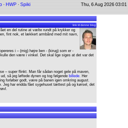
o
·
HWP
·
Spiki
Thu, 6 Aug 2026 03:01
link til denne blog
et en del rutine at vælte rundt på krykker og
gen, fint nok, et lækkert armbånd med mit navn,
pereres i – (mig) højre ben - (kirug) som er -
ulle den være i vinkel. Det skal lige siges at det var det
isse – super flinkt. Man får sådan noget gele på maven,
 ud, så jeg løftede dynen og tog følgende
billede.
Her
ing forløber godt, være på banen igen omkring august.
 Jeg har endda fået sygehuset tættest på og kørsel, det
røvl.