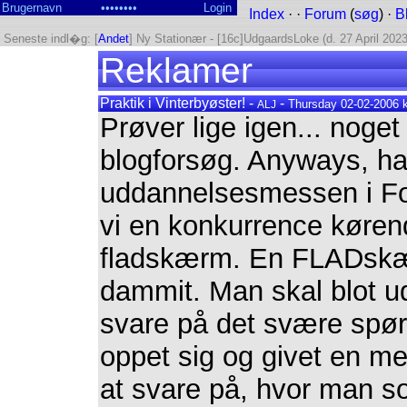
Index
· ·
Forum
(
søg
) ·
B
Seneste indl�g: [
Andet
] Ny Stationær - [16c]UdgaardsLoke (d. 27 April 2023
Reklamer
Praktik i Vinterbyøster! -
-
Thursday 02-02-2006 k
ALJ
Prøver lige igen... noget
blogforsøg. Anyways, ha
uddannelsesmessen i Fo
vi en konkurrence køren
fladskærm. En FLADsk
dammit. Man skal blot ud
svare på det svære spørg
oppet sig og givet en m
at svare på, hvor man s