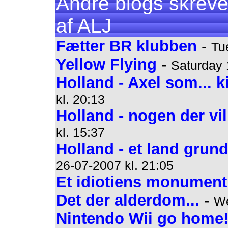
Andre blogs skreve
af ALJ
Fætter BR klubben
-
Tu
Yellow Flying
-
Saturday 
Holland - Axel som... 
kl. 20:13
Holland - nogen der vi
kl. 15:37
Holland - et land grund
26-07-2007 kl. 21:05
Et idiotiens monument
Det der alderdom...
-
We
Nintendo Wii go home