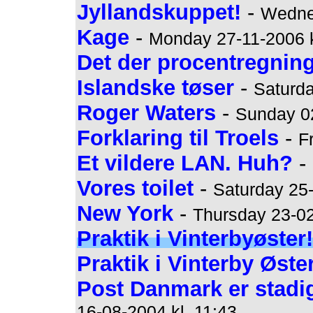
Jyllandskuppet!
-
Wednes
Kage
-
Monday 27-11-2006 k
Det der procentregning
Islandske tøser
-
Saturda
Roger Waters
-
Sunday 02
Forklaring til Troels
-
F
Et vildere LAN. Huh?
-
Vores toilet
-
Saturday 25-
New York
-
Thursday 23-02
Praktik i Vinterbyøster
Praktik i Vinterby Øste
Post Danmark er stadig
16-08-2004 kl. 11:43