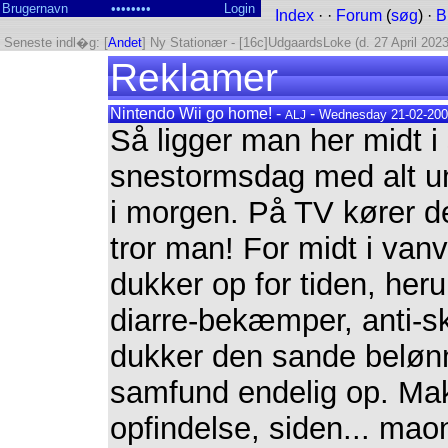
Index
· ·
Forum
(
søg
) ·
B
Seneste indl�g: [
Andet
] Ny Stationær - [16c]UdgaardsLoke (d. 27 April 2023
Reklamer
Nintendo Wii go home! -
-
Wednesday 21-02-2007
ALJ
Så ligger man her midt i 
snestormsdag med alt un
i morgen. På TV kører de
tror man! For midt i van
dukker op for tiden, he
diarre-bekæmper, anti-s
dukker den sande belønn
samfund endelig op. Ma
opfindelse, siden... ma