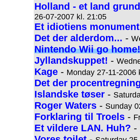
Holland - et land grund
26-07-2007 kl. 21:05
Et idiotiens monument
Det der alderdom...
-
We
Nintendo Wii go home
Jyllandskuppet!
-
Wednes
Kage
-
Monday 27-11-2006 k
Det der procentregning
Islandske tøser
-
Saturda
Roger Waters
-
Sunday 02
Forklaring til Troels
-
F
Et vildere LAN. Huh?
-
Vores toilet
-
Saturday 25-