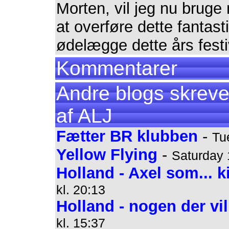
Morten, vil jeg nu bruge 
at overføre dette fantas
ødelægge dette års festi
Kommentarer
Andre blogs skreve
af ALJ
Fætter BR klubben
-
Tu
Yellow Flying
-
Saturday 
Holland - Axel som... 
kl. 20:13
Holland - nogen der vi
kl. 15:37