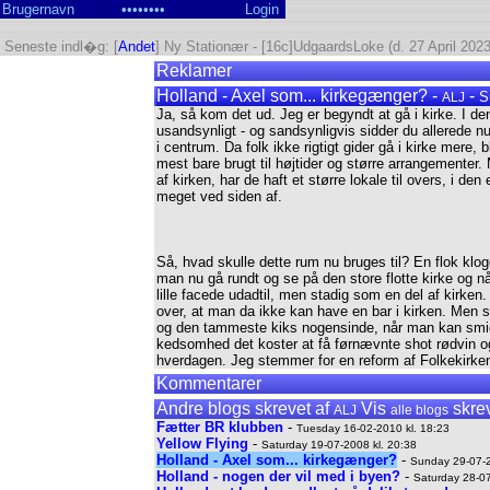
Seneste indl�g: [
Andet
] Ny Stationær - [16c]UdgaardsLoke (d. 27 April 2023
Reklamer
Holland - Axel som... kirkegænger? -
-
S
ALJ
Ja, så kom det ud. Jeg er begyndt at gå i kirke. I den
usandsynligt - og sandsynligvis sidder du allerede nu
i centrum. Da folk ikke rigtigt gider gå i kirke mere
mest bare brugt til højtider og større arrangementer
af kirken, har de haft et større lokale til overs, i d
meget ved siden af.
Så, hvad skulle dette rum nu bruges til? En flok klo
man nu gå rundt og se på den store flotte kirke og nå
lille facede udadtil, men stadig som en del af kirken
over, at man da ikke kan have en bar i kirken. Men se
og den tammeste kiks nogensinde, når man kan smide 
kedsomhed det koster at få førnævnte shot rødvin og 
hverdagen. Jeg stemmer for en reform af Folkekirken
Kommentarer
Andre blogs skrevet af
Vis
skrev
ALJ
alle blogs
Fætter BR klubben
-
Tuesday 16-02-2010 kl. 18:23
Yellow Flying
-
Saturday 19-07-2008 kl. 20:38
Holland - Axel som... kirkegænger?
-
Sunday 29-07-2
Holland - nogen der vil med i byen?
-
Saturday 28-07