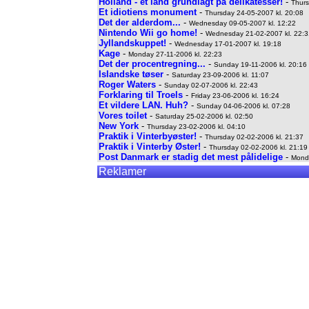
Holland - et land grundlagt på delikatesser!
-
Thurs
Et idiotiens monument
-
Thursday 24-05-2007 kl. 20:08
Det der alderdom...
-
Wednesday 09-05-2007 kl. 12:22
Nintendo Wii go home!
-
Wednesday 21-02-2007 kl. 22:3
Jyllandskuppet!
-
Wednesday 17-01-2007 kl. 19:18
Kage
-
Monday 27-11-2006 kl. 22:23
Det der procentregning...
-
Sunday 19-11-2006 kl. 20:16
Islandske tøser
-
Saturday 23-09-2006 kl. 11:07
Roger Waters
-
Sunday 02-07-2006 kl. 22:43
Forklaring til Troels
-
Friday 23-06-2006 kl. 16:24
Et vildere LAN. Huh?
-
Sunday 04-06-2006 kl. 07:28
Vores toilet
-
Saturday 25-02-2006 kl. 02:50
New York
-
Thursday 23-02-2006 kl. 04:10
Praktik i Vinterbyøster!
-
Thursday 02-02-2006 kl. 21:37
Praktik i Vinterby Øster!
-
Thursday 02-02-2006 kl. 21:19
Post Danmark er stadig det mest pålidelige
-
Monda
Reklamer