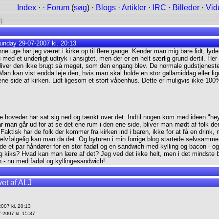
Index
· ·
Forum
(
søg
) ·
Blogs
·
Artikler
·
IRC
·
Billeder
·
Vid
)
unday 29-07-2007 kl. 20:13
ne uge har jeg været i kirke op til flere gange. Kender man mig bare lidt, lyde
 med et underligt udtryk i ansigtet, men der er en helt særlig grund dertil. H
, bliver den ikke brugt så meget, som den engang blev. De normale gudstjeneste
. Man kan vist endda leje den, hvis man skal holde en stor gallamiddag eller 
en ene side af kirken. Lidt ligesom et stort våbenhus. Dette er muligvis ikke 1
ge hoveder har sat sig ned og tænkt over det. Indtil nogen kom med ideen "hey
r man går ud for at se det ene rum i den ene side, bliver man mødt af folk der
. Faktisk har de folk der kommer fra kirken ind i baren, ikke for at få en dri
lvfølgelig kan man da det. Og byturen i min forrige blog startede selvsamme st
et par håndører for en stor fadøl og en sandwich med kylling og bacon - og s
kiks? Hvad kan man lære af det? Jeg ved det ikke helt, men i det mindste brug
 - nu med fadøl og kyllingesandwich!
et af ALJ
007 kl. 20:13
-2007 kl. 15:37