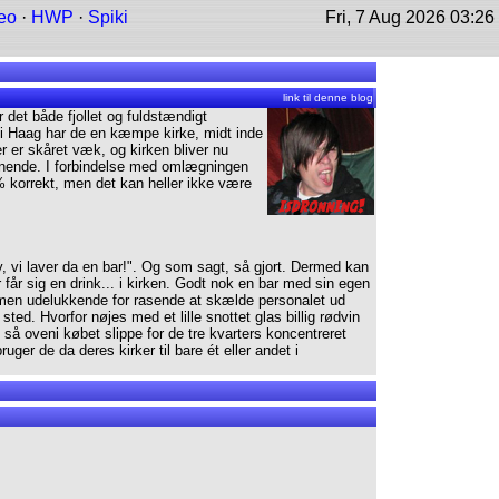
eo
·
HWP
·
Spiki
Fri, 7 Aug 2026 03:26
link til denne blog
r det både fjollet og fuldstændigt
er i Haag har de en kæmpe kirke, midt inde
r er skåret væk, og kirken bliver nu
lignende. I forbindelse med omlægningen
00% korrekt, men det kan heller ikke være
, vi laver da en bar!". Og som sagt, så gjort. Dermed kan
 får sig en drink... i kirken. Godt nok en bar med sin egen
nk, men udelukkende for rasende at skælde personalet ud
ed. Hvorfor nøjes med et lille snottet glas billig rødvin
å oveni købet slippe for de tre kvarters koncentreret
er de da deres kirker til bare ét eller andet i