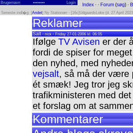
Index
· ·
Forum
(
søg
) ·
B
Seneste indl�g: [
Andet
] Ny Stationær - [16c]UdgaardsLoke (d. 27 April 2023
Reklamer
Salt -
-
Friday 27-01-2006 kl. 06:05
nick
Ifølge
TV Avisen
er der å
fordi de spiser for mege
den nyhed, med nyheden
vejsalt
, så må der være p
ét smæk! Jeg tror jeg skr
trafikministeren med de
et forslag om at sammen
Kommentarer