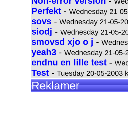
Non-error version
-
Wed
Perfekt
-
Wednesday 21-05-
sovs
-
Wednesday 21-05-200
siodj
-
Wednesday 21-05-200
smovsd xjo o j
-
Wednesd
yeah3
-
Wednesday 21-05-2
endnu en lille test
-
Wed
Test
-
Tuesday 20-05-2003 k
Reklamer