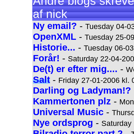
Andre blogs skreve
af nick
Ny email?
-
Tuesday 04-03
OpenXML
-
Tuesday 25-09
Historie...
-
Tuesday 06-03-
Forår!
-
Saturday 22-04-200
De(t) er efter mig....
-
We
Salt
-
Friday 27-01-2006 kl. 
Darling og Ladyman!?
Kammertonen plz
-
Mond
Universal Music
-
Thursd
Nye ordsprog
-
Saturday 
Bilradio terror part 2
-