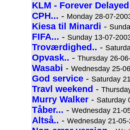
KLM - Forever Delayed
CPH...
-
Monday 28-07-2003
Kiesa til Minardi
-
Sunda
FIFA...
-
Sunday 13-07-2003
Troværdighed..
-
Saturda
Opvask..
-
Thursday 26-06-
Wasabi
-
Wednesday 25-06-
God service
-
Saturday 21
Travl weekend
-
Thursday
Murry Walker
-
Saturday 
Tåber...
-
Wednesday 21-05-
Altså..
-
Wednesday 21-05-2