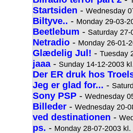
Startsiden
-
Wednesday 07
Biltyve..
-
Monday 29-03-20
Beetlebum
-
Saturday 27-
Netradio
-
Monday 26-01-20
Glædelig Jul!
-
Tuesday 2
jaaa
-
Sunday 14-12-2003 kl
Der ER druk hos Troels
Jeg er glad for...
-
Saturd
Sony PSP
-
Wednesday 05-
Billeder
-
Wednesday 20-08
ved destinationen
-
Wed
ps.
-
Monday 28-07-2003 kl.