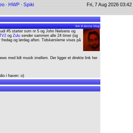
eo
·
HWP
·
Spiki
Fri, 7 Aug 2026 03:42
link til denne blog
udi #5 starter som nr 5 og John Nielsens og
TV2
og
Zulu
sender sammen alle 24 timer (og
r fredag og lørdag aften. Tidskørslerne vises på
s med lidt musik imellem. Der ligger et direkte link her
dio i haven :o)