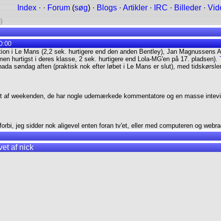
Index
· ·
Forum
(
søg
) ·
Blogs
·
Artikler
·
IRC
·
Billeder
·
Vid
)
0:00
tion i Le Mans (2,2 sek. hurtigere end den anden Bentley), Jan Magnussens A
n hurtigst i deres klasse, 2 sek. hurtigere end Lola-MG'en på 17. pladsen).
anada søndag aften (praktisk nok efter løbet i Le Mans er slut), med tidskørsle
løbet af weekenden, de har nogle udemærkede kommentatore og en masse inteview
forbi, jeg sidder nok aligevel enten foran tv'et, eller med computeren og webra
et af nick