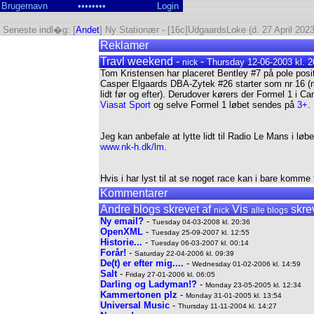
Seneste indl�g: [
Andet
] Ny Stationær - [16c]UdgaardsLoke (d. 27 April 2023
Reklamer
Travl weekend -
-
Thursday 12-06-2003 kl. 2
nick
Tom Kristensen har placeret Bentley #7 på pole posi
Casper Elgaards DBA-Zytek #26 starter som nr 16 (me
lidt før og efter). Derudover kørers der Formel 1 i C
Viasat Sport
og selve Formel 1 løbet sendes på
3+
.
Jeg kan anbefale at lytte lidt til Radio Le Mans i 
www.nk-h.dk/lm
.
Hvis i har lyst til at se noget race kan i bare komme 
Kommentarer
Andre blogs skrevet af
Vis
skrev
nick
alle blogs
Ny email?
-
Tuesday 04-03-2008 kl. 20:36
OpenXML
-
Tuesday 25-09-2007 kl. 12:55
Historie...
-
Tuesday 06-03-2007 kl. 00:14
Forår!
-
Saturday 22-04-2006 kl. 09:39
De(t) er efter mig....
-
Wednesday 01-02-2006 kl. 14:59
Salt
-
Friday 27-01-2006 kl. 06:05
Darling og Ladyman!?
-
Monday 23-05-2005 kl. 12:34
Kammertonen plz
-
Monday 31-01-2005 kl. 13:54
Universal Music
-
Thursday 11-11-2004 kl. 14:27