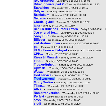
Nye ordsprog
-
Saturday 23-10-2004 kl. 16:06
Bilradio terror part 2
-
Tuesday 10-08-2004 kl. 19:15
Startsiden
-
Wednesday 07-07-2004 kl. 19:17
Biltyve..
-
Monday 29-03-2004 kl. 10:20
Beetlebum
-
Saturday 27-03-2004 kl. 02:38
Netradio
-
Monday 26-01-2004 kl. 15:36
Glædelig Jul!
-
Tuesday 23-12-2003 kl. 12:52
jaaa
-
Sunday 14-12-2003 kl. 10:59
Der ER druk hos Troels i aften
-
Friday 12-12-2003 kl. 
Jeg er glad for...
-
Saturday 22-11-2003 kl. 00:14
Sony PSP
-
Wednesday 05-11-2003 kl. 15:09
Billeder
-
Wednesday 20-08-2003 kl. 20:00
ved destinationen
-
Wednesday 30-07-2003 kl. 20:00
ps.
-
Monday 28-07-2003 kl. 20:00
KLM - Forever Delayed
-
Monday 28-07-2003 kl. 20:00
CPH...
-
Monday 28-07-2003 kl. 20:00
Kiesa til Minardi
-
Sunday 20-07-2003 kl. 20:00
FIFA...
-
Sunday 13-07-2003 kl. 20:00
Troværdighed..
-
Saturday 28-06-2003 kl. 20:00
Opvask..
-
Thursday 26-06-2003 kl. 20:00
Wasabi
-
Wednesday 25-06-2003 kl. 20:00
God service
-
Saturday 21-06-2003 kl. 20:00
Travl weekend
-
Thursday 12-06-2003 kl. 20:00
Murry Walker
-
Saturday 07-06-2003 kl. 20:00
Tåber...
-
Wednesday 21-05-2003 kl. 20:00
Altså..
-
Wednesday 21-05-2003 kl. 20:00
Non-error version
-
Wednesday 21-05-2003 kl. 20:00
Perfekt
-
Wednesday 21-05-2003 kl. 20:00
sovs
-
Wednesday 21-05-2003 kl. 20:00
siodj
-
Wednesday 21-05-2003 kl. 20:00