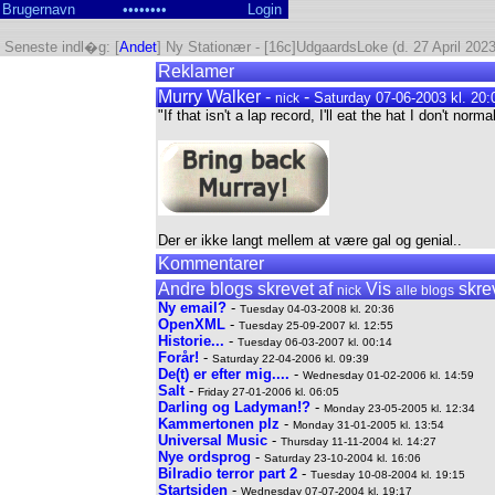
Seneste indl�g: [
Andet
] Ny Stationær - [16c]UdgaardsLoke (d. 27 April 2023
Reklamer
Murry Walker -
-
Saturday 07-06-2003 kl. 20:
nick
"If that isn't a lap record, I'll eat the hat I don't norma
Der er ikke langt mellem at være gal og genial..
Kommentarer
Andre blogs skrevet af
Vis
skrev
nick
alle blogs
Ny email?
-
Tuesday 04-03-2008 kl. 20:36
OpenXML
-
Tuesday 25-09-2007 kl. 12:55
Historie...
-
Tuesday 06-03-2007 kl. 00:14
Forår!
-
Saturday 22-04-2006 kl. 09:39
De(t) er efter mig....
-
Wednesday 01-02-2006 kl. 14:59
Salt
-
Friday 27-01-2006 kl. 06:05
Darling og Ladyman!?
-
Monday 23-05-2005 kl. 12:34
Kammertonen plz
-
Monday 31-01-2005 kl. 13:54
Universal Music
-
Thursday 11-11-2004 kl. 14:27
Nye ordsprog
-
Saturday 23-10-2004 kl. 16:06
Bilradio terror part 2
-
Tuesday 10-08-2004 kl. 19:15
Startsiden
-
Wednesday 07-07-2004 kl. 19:17