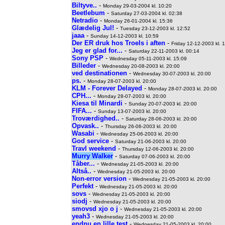
Biltyve..
-
Monday 29-03-2004 kl. 10:20
Beetlebum
-
Saturday 27-03-2004 kl. 02:38
Netradio
-
Monday 26-01-2004 kl. 15:36
Glædelig Jul!
-
Tuesday 23-12-2003 kl. 12:52
jaaa
-
Sunday 14-12-2003 kl. 10:59
Der ER druk hos Troels i aften
-
Friday 12-12-2003 kl. 
Jeg er glad for...
-
Saturday 22-11-2003 kl. 00:14
Sony PSP
-
Wednesday 05-11-2003 kl. 15:09
Billeder
-
Wednesday 20-08-2003 kl. 20:00
ved destinationen
-
Wednesday 30-07-2003 kl. 20:00
ps.
-
Monday 28-07-2003 kl. 20:00
KLM - Forever Delayed
-
Monday 28-07-2003 kl. 20:00
CPH...
-
Monday 28-07-2003 kl. 20:00
Kiesa til Minardi
-
Sunday 20-07-2003 kl. 20:00
FIFA...
-
Sunday 13-07-2003 kl. 20:00
Troværdighed..
-
Saturday 28-06-2003 kl. 20:00
Opvask..
-
Thursday 26-06-2003 kl. 20:00
Wasabi
-
Wednesday 25-06-2003 kl. 20:00
God service
-
Saturday 21-06-2003 kl. 20:00
Travl weekend
-
Thursday 12-06-2003 kl. 20:00
Murry Walker
-
Saturday 07-06-2003 kl. 20:00
Tåber...
-
Wednesday 21-05-2003 kl. 20:00
Altså..
-
Wednesday 21-05-2003 kl. 20:00
Non-error version
-
Wednesday 21-05-2003 kl. 20:00
Perfekt
-
Wednesday 21-05-2003 kl. 20:00
sovs
-
Wednesday 21-05-2003 kl. 20:00
siodj
-
Wednesday 21-05-2003 kl. 20:00
smovsd xjo o j
-
Wednesday 21-05-2003 kl. 20:00
yeah3
-
Wednesday 21-05-2003 kl. 20:00
endnu en lille test
-
Wednesday 21-05-2003 kl. 20:00