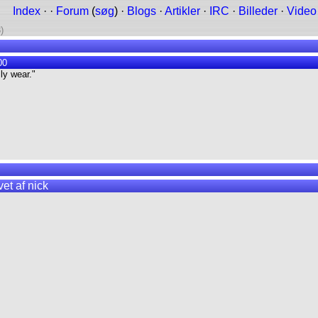
Index
· ·
Forum
(
søg
) ·
Blogs
·
Artikler
·
IRC
·
Billeder
·
Video
)
00
lly wear."
et af nick