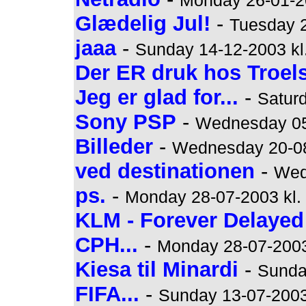
Monday 26-01-20
Glædelig Jul!
-
Tuesday 2
jaaa
-
Sunday 14-12-2003 kl
Der ER druk hos Troels
Jeg er glad for...
-
Saturd
Sony PSP
-
Wednesday 05-
Billeder
-
Wednesday 20-08
ved destinationen
-
Wed
ps.
-
Monday 28-07-2003 kl.
KLM - Forever Delayed
CPH...
-
Monday 28-07-2003
Kiesa til Minardi
-
Sunda
FIFA...
-
Sunday 13-07-2003