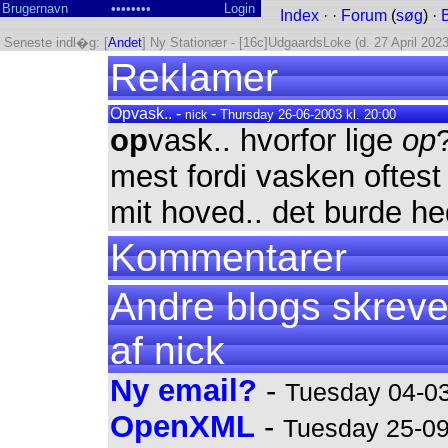
Index
· ·
Forum
(
søg
) ·
Seneste indl�g: [
Andet
] Ny Stationær - [16c]UdgaardsLoke (d. 27 April 2023
Reklamer
Opvask.. -
-
Thursday 26-06-2003 kl. 20:00
nick
op
vask.. hvorfor lige
op
mest fordi vasken oftest
mit hoved.. det burde h
Kommentarer
Andre blogs skreve
af nick
Ny email?
-
Tuesday 04-03
OpenXML
-
Tuesday 25-09