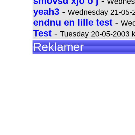
smovsd xjo o j
-
Wednesd
yeah3
-
Wednesday 21-05-2
endnu en lille test
-
Wed
Test
-
Tuesday 20-05-2003 k
Reklamer